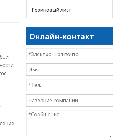
Резиновый лист
Онлайн-контакт
обой
ности
сос
у
х
пление