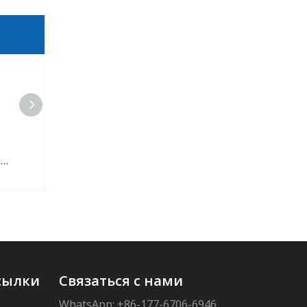
Сельскохозяйственный треугольный резиновый клиновой ремень
Зубчатый классический клиновой ремень передачи резиновый клиновой ремень для машин
Производители резиновых ремней Треугольный клиновой ремень для автомобилей Мотоциклы
сылки
Связаться с нами
WhatsApp: +86-177-6706-6946