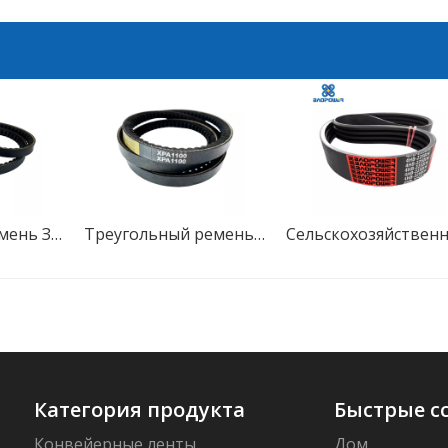
Приводной ремень Зубчатый клиновой ремень с необработанными краями
Треугольный ремень, зубья промышленной трансмиссии, автоматические зубчатые резиновые клиновые ремни
Категория продукта
Быстрые с
Конвейерные ленты
Дом