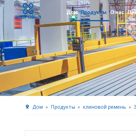
Дом
Продукты
О нас
Пр
Дом
»
Продукты
»
клиновой ремень
»