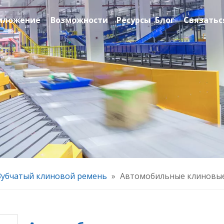
иложение
Возможности
Ресурсы
Блог
Связатьс
Зубчатый клиновой ремень
»
Автомобильные клиновые