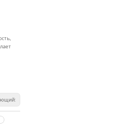
сть,
лает
ующий:
ь