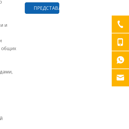
о
ПРЕДСТАВЛЯТЬ НА РАССМОТРЕНИЕ
и и
и
ю общих
дами,
й