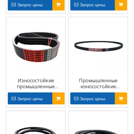
промышленной
промышленности
Запрос цены
Запрос цены
машины Cogged V
Износостойкие
Промышленные
промышленные
износостойкие
резиновые
треугольные клиновые
сельскохозяйственные
ремни Резиновые
Запрос цены
Запрос цены
клиновые ремни
клиновые ремни