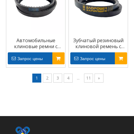
Автомобильные
Зубчатый резиновый
клиновые ремни с
клиновой ремень с
кромкой Зубчатый
регулируемой
ремень
скоростью для
Запрос цены
Запрос цены
зерноуборочного
комбайна
1
2
3
4
...
11
»