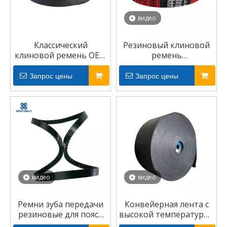
видео
Классический
Резиновый клиновой
клиновой ремень OEM
ремень
в промышленной
сельскохозяйственного
обертке
комбайна
Запрос цены
Запрос цены
видео
видео
Ремни зуба передачи
Конвейерная лента с
резиновые для пояса
высокой температурой
ременной передачи
горнодобывающей