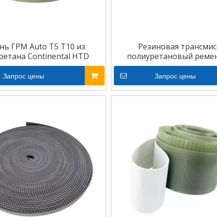
нь ГРМ Auto T5 T10 из
Резиновая трансмис
ретана Continental HTD
полиуретановый реме
Запрос цены
Запрос цены