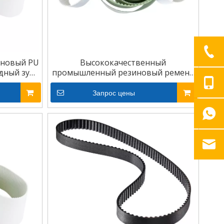
иновый PU
Высококачественный
дный зуб
промышленный резиновый ремень
ь ГРМ
ГРМ из полиуретана
Запрос цены