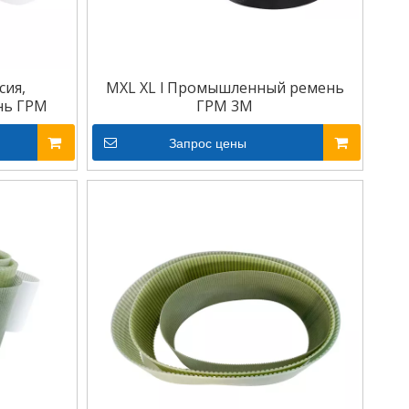
сия,
MXL XL l Промышленный ремень
нь ГРМ
ГРМ 3M
Запрос цены