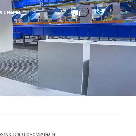
я с нами
одукция экономична и