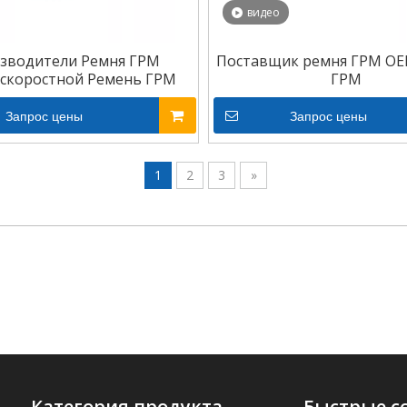
видео
зводители Ремня ГРМ
Поставщик ремня ГРМ OE
скоростной Ремень ГРМ
ГРМ
Запрос цены
Запрос цены
1
2
3
»
Категория продукта
Быстрые с