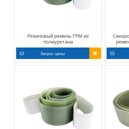
Резиновый ремень ГРМ из
Синхр
полиуретана
ремен
Запрос цены