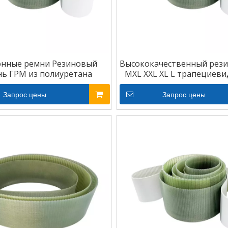
онные ремни Резиновый
Высококачественный рез
ь ГРМ из полиуретана
MXL XXL XL L трапециеви
промышленный ремен
Запрос цены
Запрос цены