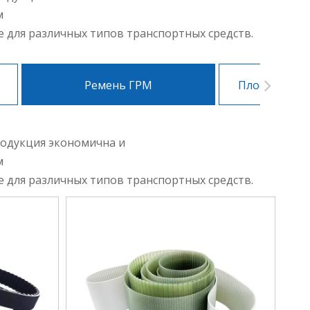
м
е для различных типов транспортных средств.
Ремень ГРМ
Плоский при
одукция экономична и
м
е для различных типов транспортных средств.