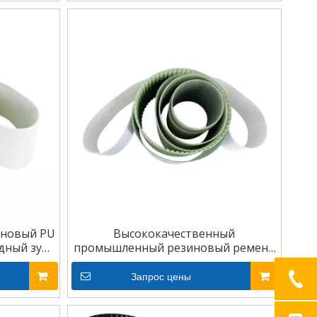
иновый PU
Высококачественный
дный зуб
промышленный резиновый ремень
ь ГРМ
ГРМ из полиуретана
Запрос цены