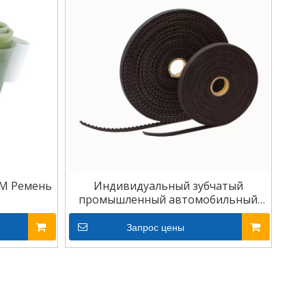
M Ремень
Индивидуальный зубчатый
промышленный автомобильный
резиновый ремень ГРМ T5 PU XL
MXL
Запрос цены