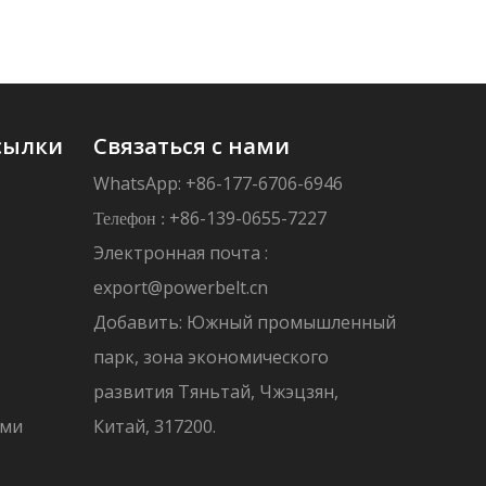
сылки
Связаться с нами
WhatsApp: +86-177-6706-6946
+86-139-0655-7227
Телефон :
Электронная почта :
export@powerbelt.cn
Добавить: Южный промышленный
парк, зона экономического
развития Тяньтай, Чжэцзян,
ами
Китай, 317200.