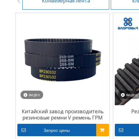
Конвейерная лента
кл
видео
видео
Китайский завод производитель
Ре
резиновые ремни V ремень ГРМ
Запрос цены