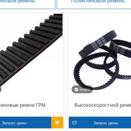
иновой ремень
Поликлиновой ремень
видео
зиновые ремни ГРМ
Высокоскоростной рем
Запрос цены
Запрос цены