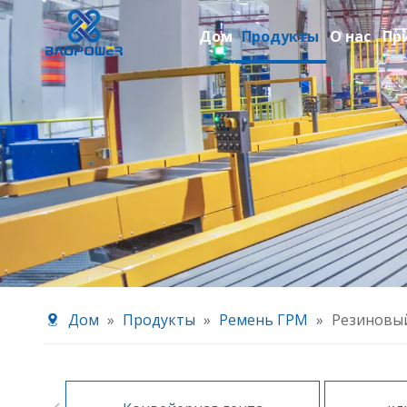
Дом
Продукты
О нас
Пр
Дом
»
Продукты
»
Ремень ГРМ
»
Резиновы