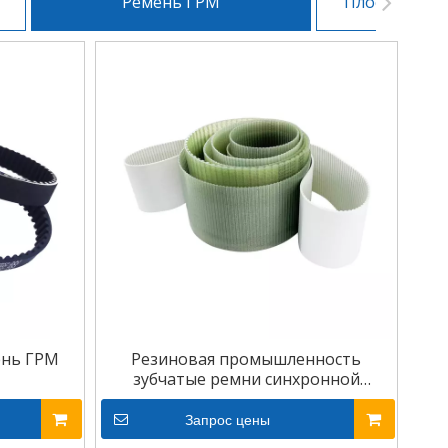
Ремень ГРМ
Плоский при
ень ГРМ
Резиновая промышленность
зубчатые ремни синхронной
передачи мощности
Запрос цены