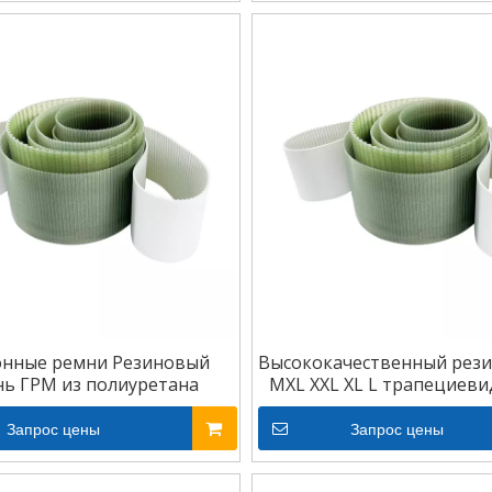
онные ремни Резиновый
Высококачественный рез
ь ГРМ из полиуретана
MXL XXL XL L трапециеви
промышленный ремен
Запрос цены
Запрос цены