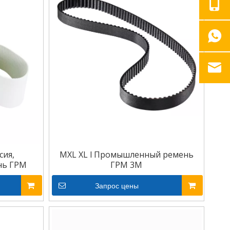
сия,
MXL XL l Промышленный ремень
нь ГРМ
ГРМ 3M
Запрос цены