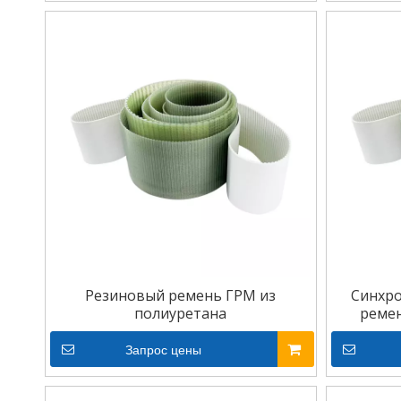
Резиновый ремень ГРМ из
Синхр
полиуретана
ремен
Запрос цены