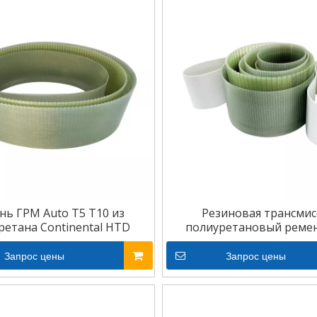
нь ГРМ Auto T5 T10 из
Резиновая трансмис
ретана Continental HTD
полиуретановый реме
Запрос цены
Запрос цены