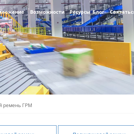
иложение
Возможности
Ресурсы
Блог
Связатьс
й ремень ГРМ