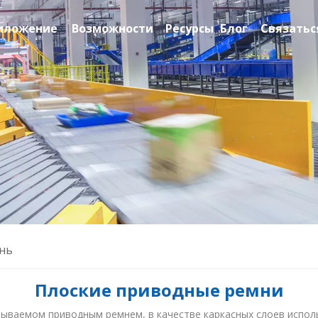
иложение
Возможности
Ресурсы
Блог
Связатьс
нь
Плоские приводные ремни
ываемом приводным ремнем, в качестве каркасных слоев испол