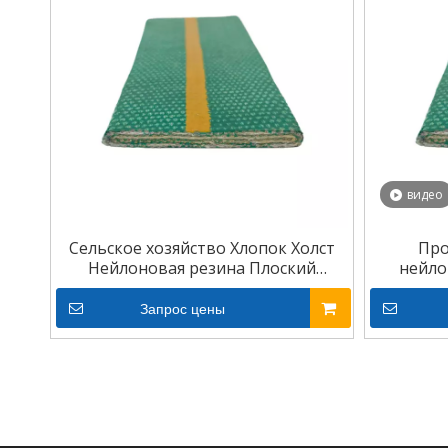
видео
Сельское хозяйство Хлопок Холст
Пр
Нейлоновая резина Плоский
нейло
приводной ремень с плоской
п
передачей мощности
Запрос цены