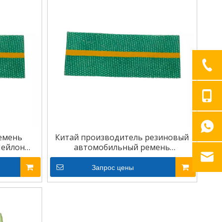
емень
Китай производитель резиновый
Нейлон
автомобильный ремень
трансмиссии плоский ремень
Запрос цены