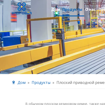
Дом
Продукты
О нас
Пр
Дом
»
Продукты
»
Плоский приводной реме
В обычном плоском резиновом ремне, также наз