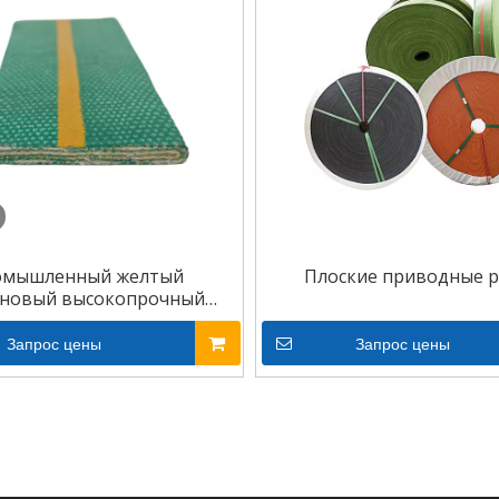
омышленный желтый
Плоские приводные 
новый высокопрочный
риводной ремень
Запрос цены
Запрос цены