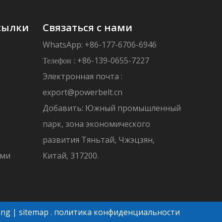
сылки
Связаться с нами
WhatsApp: +86-177-6706-6946
+86-139-0655-7227
Телефон :
Электронная почта :
export@powerbelt.cn
Добавить: Южный промышленный
парк, зона экономического
развития Тяньтай, Чжэцзян,
ами
Китай, 317200.
ong
|
sitemap
.
политика конфиденциальности